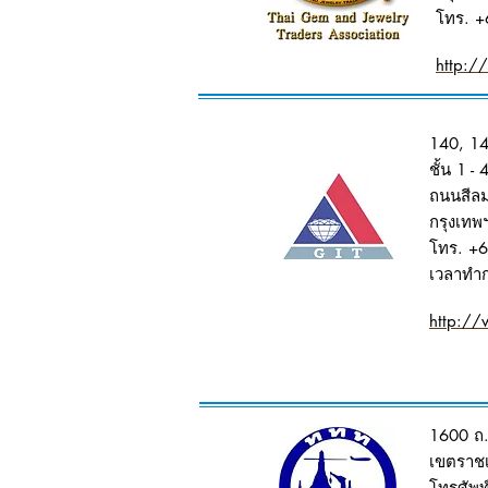
โทร. +
http:/
140, 14
ชั้น 1 -
ถนนสีลม
กรุงเทพ
โทร. +
เวลาทำก
http://
1600 ถ.
เขตราชเ
โทรศัพท