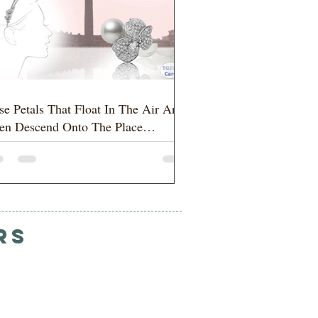
se Petals That Float In The Air And
en Descend Onto The Place
ndôme
rs