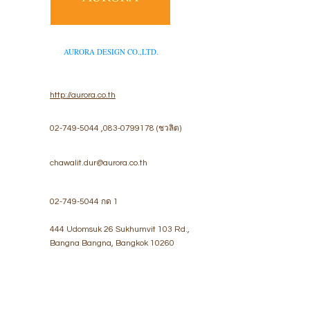
AURORA DESIGN CO.,LTD.
http://aurora.co.th
02-749-5044
,
083-0799178
(ชวลิต)
chawalit.dur@aurora.co.th
02-749-5044
กด 1
444 Udomsuk 26 Sukhumvit 103 Rd.,
Bangna Bangna, Bangkok 10260