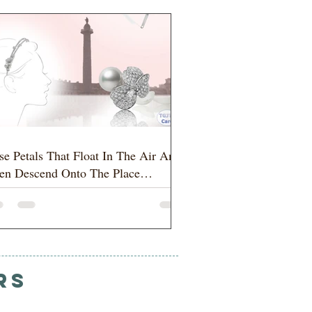
se Petals That Float In The Air And
en Descend Onto The Place
ndôme
rs