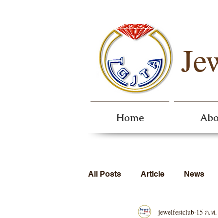
Je
Home
Abo
All Posts
Article
News
jewelfestclub
15 ก.พ.