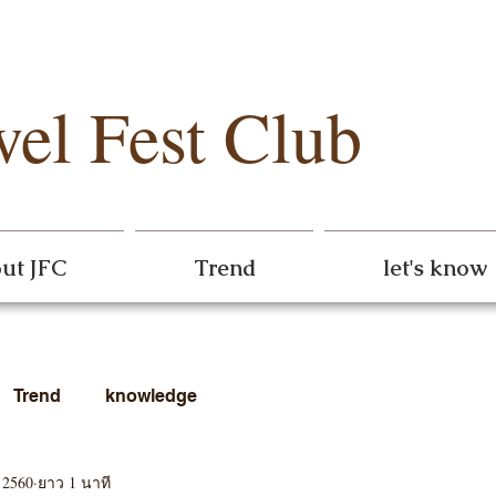
wel Fest Club
ut JFC
Trend
let's know
Trend
knowledge
 2560
ยาว 1 นาที