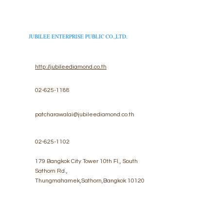
JUBILEE ENTERPRISE PUBLIC CO.,LTD.
http://jubileediamond.co.th
02-625-1188
patcharawalai@jubileediamond.co.th
02-625-1102
179 Bangkok City Tower 10th Fl., South
Sathorn Rd.,
Thungmahamek,Sathorn,Bangkok 10120